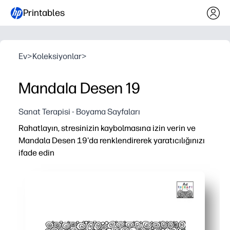
Printables
Ev
>
Koleksiyonlar
>
Mandala Desen 19
Sanat Terapisi - Boyama Sayfaları
Rahatlayın, stresinizin kaybolmasına izin verin ve
Mandala Desen 19'da renklendirerek yaratıcılığınızı
ifade edin
Neden işe yarıyor:
Saniyeler içinde hazırsınız - sadece yazdırın ve renkle
Karmaşık mandala simetrisi odaklanmanıza, nefesinizi yav
Boya kalemleri, renkli kalemler veya işaretleyiciler kulla
Aileler ve sınıflar için harika - ekransız rahatlama ve inc