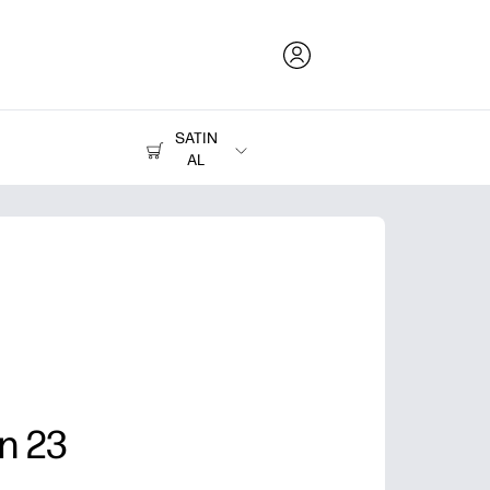
SATIN
AL
Mürekkep, Toner ve Kağıt
Yazıcılar
n 23