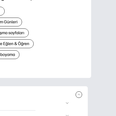
i
m Günleri
şma sayfaları
le Eğlen & Öğren
n boyama
lir ürün sunar.