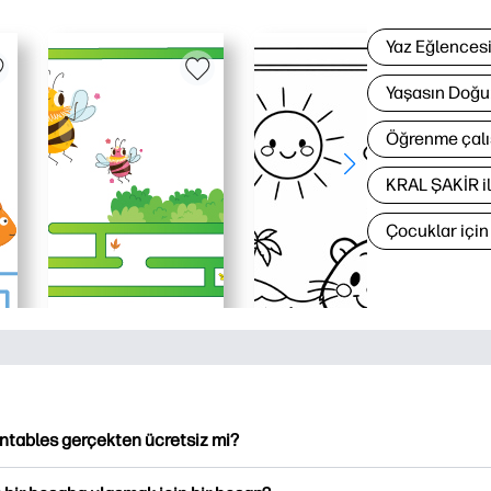
Yaz Eğlences
Yaşasın Doğu
Öğrenme çalı
KRAL ŞAKİR i
Çocuklar içi
intables gerçekten ücretsiz mi?
ntables, indirme ve indirme için 2,500'den fazla ücretsiz yazılabi