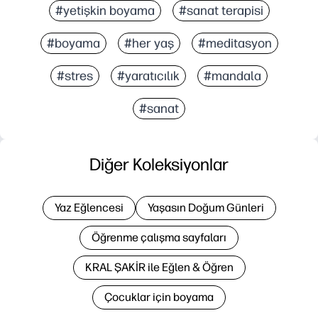
#yetişkin boyama
#sanat terapisi
#boyama
#her yaş
#meditasyon
#stres
#yaratıcılık
#mandala
#sanat
Diğer Koleksiyonlar
Yaz Eğlencesi
Yaşasın Doğum Günleri
Öğrenme çalışma sayfaları
KRAL ŞAKİR ile Eğlen & Öğren
Çocuklar için boyama