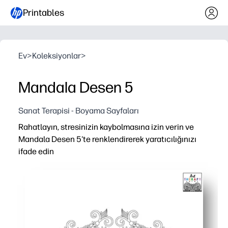
Printables
Ev
>
Koleksiyonlar
>
Mandala Desen 5
Sanat Terapisi - Boyama Sayfaları
Rahatlayın, stresinizin kaybolmasına izin verin ve
Mandala Desen 5'te renklendirerek yaratıcılığınızı
ifade edin
Neden işe yarıyor:
Saniyeler içinde yazdırabilirsiniz - hazırlık gerektirmez
Karmaşık çizgiler, ince motor kontrolü oluştururken gev
Evde, sınıfta veya okul sonrası kullanabilirsiniz - renk pa
Kalemler, işaretleyiciler veya jel kalemlerle çalışır - net