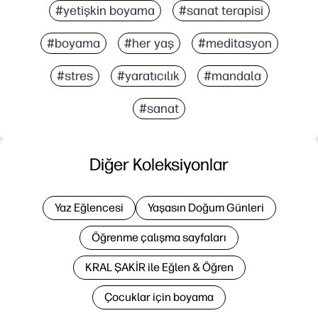
#yetişkin boyama
#sanat terapisi
#boyama
#her yaş
#meditasyon
#stres
#yaratıcılık
#mandala
#sanat
Diğer Koleksiyonlar
Yaz Eğlencesi
Yaşasın Doğum Günleri
Öğrenme çalışma sayfaları
KRAL ŞAKİR ile Eğlen & Öğren
Çocuklar için boyama