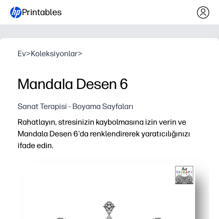
Printables
Ev
>
Koleksiyonlar
>
Mandala Desen 6
Sanat Terapisi - Boyama Sayfaları
Rahatlayın, stresinizin kaybolmasına izin verin ve
Mandala Desen 6'da renklendirerek yaratıcılığınızı
ifade edin.
Neden işe yarıyor:
Yazdırma ve kullanma kolaylığı - yazıcınızın ötesinde sıfır
Dahili odak güçlendirici, tekrarlayan desenler sakinliği
Her yaş için esnek - boya kalemleri, kalemler veya kalemle
Evde veya okulda çok yönlü - erken bitirenler, farkındalık 