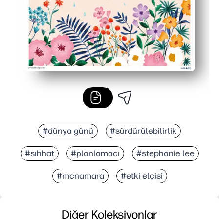
#dünya günü
#sürdürülebilirlik
#sıhhat
#planlamacı
#stephanie lee
#mcnamara
#etki elçisi
Diğer Koleksiyonlar