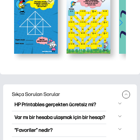
Sıkça Sorulan Sorular
HP Printables gerçekten ücretsiz mi?
HP Printables, indirme ve indirme için
Var mı bir hesaba ulaşmak için bir hesap?
2,500'den fazla ücretsiz yazılabilir ürün
Hesabı oluşturmadan keşfedebilir ve
sunar. Popüler boyama sayfaları,
“Favoriler” nedir?
yazabilirsiniz. Oturumu açtığınızda, en
eğlenceli çalışma öğrenme sayfaları, el