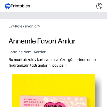
Printables
Ev
>
Koleksiyonlar
>
Annemle Favori Anılar
Lorraine Nam - Kartlar
Bu montajı kolay kartı yapın ve özel günlerinde anne
figürünüzün tatlı anılarını paylaşın.
Neden işe yarıyor:
Basın ve gitme kolaylığı - minimum sarf malzemesiyle dakik
Çocuk dostu istemler anlamlı mesajları teşvik eder - k
Sınıfa hazır aktivite - düşük hazırlık, az karışıklık ve tüm
Hatıra değeri - Anneler Günü'nden çok sonra değer verecek