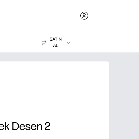
SATIN
AL
Mürekkep, Toner ve Kağıt
Yazıcılar
ek Desen 2