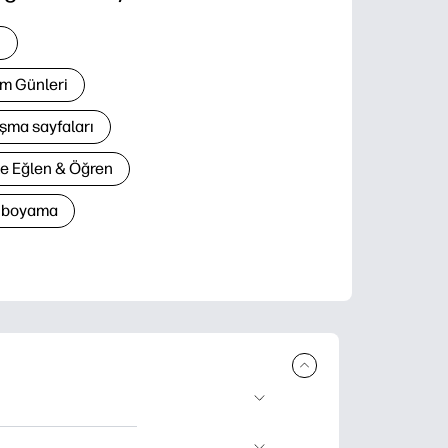
i
m Günleri
şma sayfaları
le Eğlen & Öğren
n boyama
lir ürün sunar.