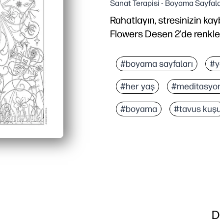
Sanat Terapisi - Boyama Sayfala
Rahatlayın, stresinizin ka
Flowers Desen 2'de renklend
Neden işe yarıyor:
Evde yazdırabilir ve dak
#boyama sayfaları
#y
Ayrıntılı tavus kuşu ve ç
#her yaş
#meditasyo
Odaklanmayı ve sakinliği
Yeni renk paletlerini de
#boyama
#tavus kuş
D