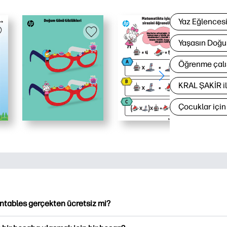
Yaz Eğlences
Yaşasın Doğu
Öğrenme çalı
KRAL ŞAKİR i
Çocuklar içi
intables gerçekten ücretsiz mi?
ntables, indirme ve indirme için 2,500'den fazla ücretsiz yazılabi