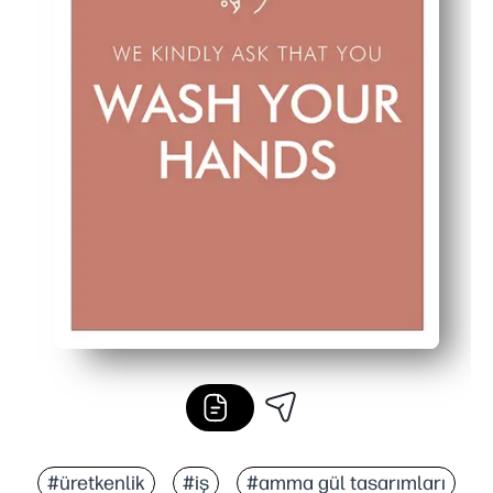
#üretkenlik
#iş
#amma gül tasarımları