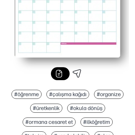
Laminasyon yapmak veya sac koruyucuları kullanmak tekrar 
#öğrenme
#çalışma kağıdı
#organize
#üretkenlik
#okula dönüş
#ormana cesaret et
#ilköğretim