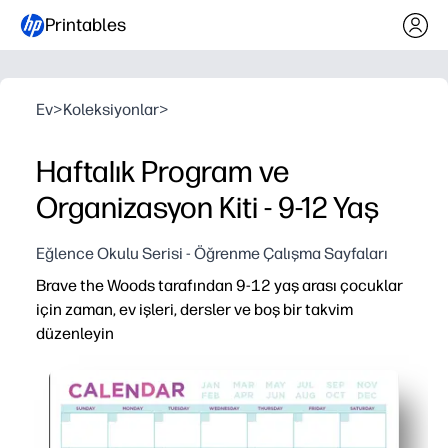
Printables
Ev
>
Koleksiyonlar
>
Haftalık Program ve
Organizasyon Kiti - 9-12 Yaş
Eğlence Okulu Serisi - Öğrenme Çalışma Sayfaları
Brave the Woods tarafından 9-12 yaş arası çocuklar
için zaman, ev işleri, dersler ve boş bir takvim
düzenleyin
Neden işe yarıyor:
Yazdırın ve gidin - hazırlık yapmayın, işleri, dersleri ve a
Çocuk dostu düzen, 9-12 yaşındaki çocuğunuzu haftalar
Esnek biçim - haftalık program artı okul, ev veya sınıf iç