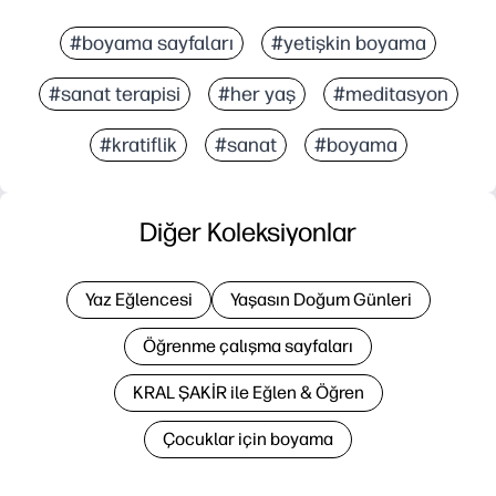
#boyama sayfaları
#yetişkin boyama
#sanat terapisi
#her yaş
#meditasyon
#kratiflik
#sanat
#boyama
Diğer Koleksiyonlar
Yaz Eğlencesi
Yaşasın Doğum Günleri
Öğrenme çalışma sayfaları
KRAL ŞAKİR ile Eğlen & Öğren
Çocuklar için boyama