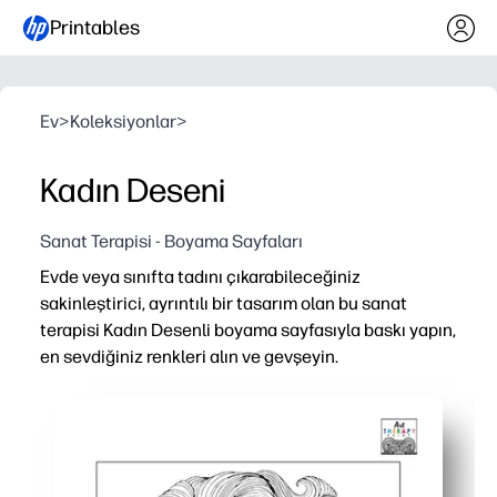
Printables
Ev
>
Koleksiyonlar
>
Kadın Deseni
Sanat Terapisi - Boyama Sayfaları
Evde veya sınıfta tadını çıkarabileceğiniz
sakinleştirici, ayrıntılı bir tasarım olan bu sanat
terapisi Kadın Desenli boyama sayfasıyla baskı yapın,
en sevdiğiniz renkleri alın ve gevşeyin.
Neden işe yarıyor:
Saniyeler içinde hazır - sadece yazdırın ve renklendirm
Karmaşık hat çalışması odaklanmanıza, rahatlamanıza ve
Her plana uyar - sınıf odası, sanat merkezleri, yağmurlu g