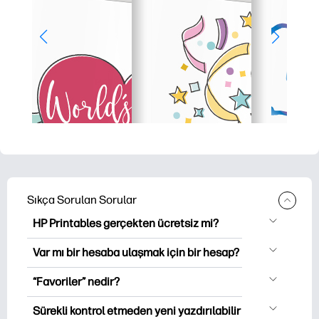
Sıkça Sorulan Sorular
HP Printables gerçekten ücretsiz mi?
HP Printables, indirme ve indirme için
Var mı bir hesaba ulaşmak için bir hesap?
2,500'den fazla ücretsiz yazılabilir ürün
Hesabı oluşturmadan keşfedebilir ve
sunar. Popüler boyama sayfaları,
“Favoriler” nedir?
yazabilirsiniz. Oturumu açtığınızda, en
eğlenceli çalışma öğrenme sayfaları, el
S@ , Kullanıcılar, kişisel olarak
sevdiğiniz yazıcı öğenizi kaydetmeniz ve
Sürekli kontrol etmeden yeni yazdırılabilir
sanatları ve haritaları için özel günler,