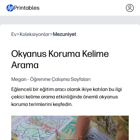
Printables
Ev
>
Koleksiyonlar
>
Mezuniyet
Okyanus Koruma Kelime
Arama
Megan - Öğrenme Çalışma Sayfaları
Eğlenceli bir eğitim aracı olarak ikiye katılan bu ilgi
çekici kelime arama etkinliğinde önemli okyanus
koruma terimlerini keşfedin.
Neden işe yarıyor:
Yazdır ve git kolaylığı - sıfır hazırlık ile anında kullanabili
Gerçek dünya kelime dağarcığı oluşturur - çocuklar aram
Merkezler, erken bitiriciler ve alt planlar için sakin, ekr