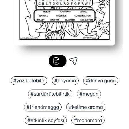
#yazdırılabilir
#boyama
#dünya günü
#sürdürülebilirlik
#megan
#friendmeggg
#kelime arama
#etkinlik sayfası
#mcnamara