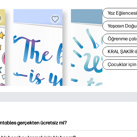
Yaz Eğlences
Yaşasın Doğu
Öğrenme çalı
KRAL ŞAKİR i
Çocuklar içi
intables gerçekten ücretsiz mi?
ntables, indirme ve indirme için 2,500'den fazla ücretsiz yazılabi