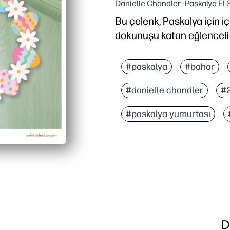
Danielle Chandler -Paskalya El 
Bu çelenk, Paskalya için 
dokunuşu katan eğlenceli v
Neden işe yarıyor:
Dakikalar içinde yazdırab
#paskalya
#bahar
Çocuk dostu adımlar, mak
#danielle chandler
#2
Yumurtaları ve renkleri t
Kardeşler veya öğrenciler
#paskalya yumurtası
D