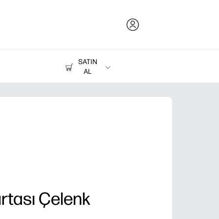
SATIN
AL
Mürekkep, Toner ve Kağıt
Yazıcılar
rtası Çelenk