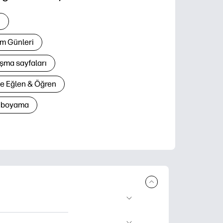
i
m Günleri
şma sayfaları
le Eğlen & Öğren
n boyama
lir ürün sunar.