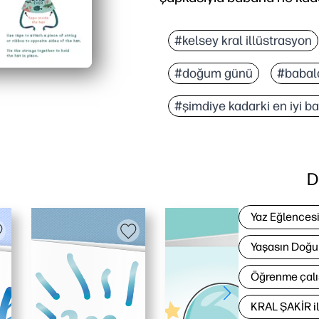
#kelsey kral illüstrasyon
#doğum günü
#babal
#şimdiye kadarki en iyi b
D
Yaz Eğlences
Yaşasın Doğu
Öğrenme çalı
KRAL ŞAKİR i