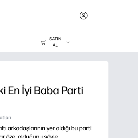
SATIN
AL
Mürekkep, Toner ve Kağıt
Yazıcılar
i En İyi Baba Parti
atları
altı arkadaşlarının yer aldığı bu parti
r özel olduğunu söyle.