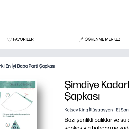
FAVORILER
ÖĞRENME MERKEZİ
ki En İyi Baba Parti Şapkası
Şimdiye Kadark
Şapkası
Kelsey King İllüstrasyon - El San
Bazı şenlikli balıklar ve su 
şapkasıyla babana ne kada