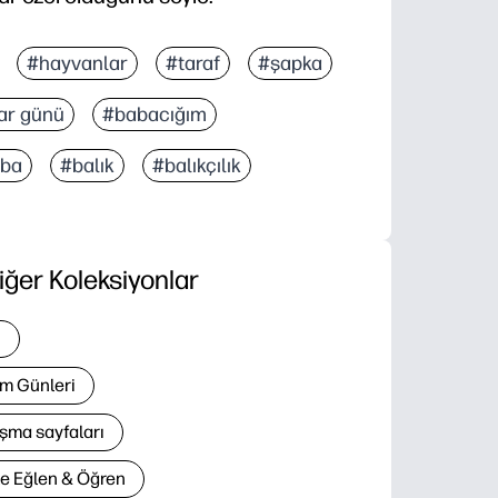
#hayvanlar
#taraf
#şapka
ar günü
#babacığım
aba
#balık
#balıkçılık
iğer Koleksiyonlar
i
m Günleri
şma sayfaları
le Eğlen & Öğren