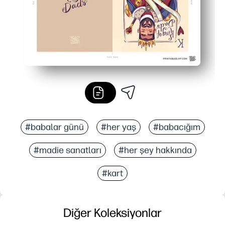
#babalar günü
#her yaş
#babacığım
#madie sanatları
#her şey hakkında
#kart
Diğer Koleksiyonlar