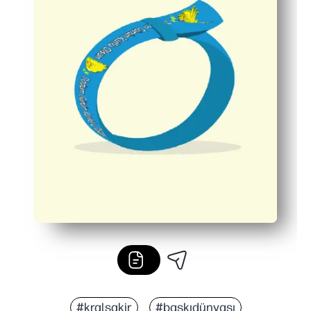
#kralşakir
#baskıdünyası