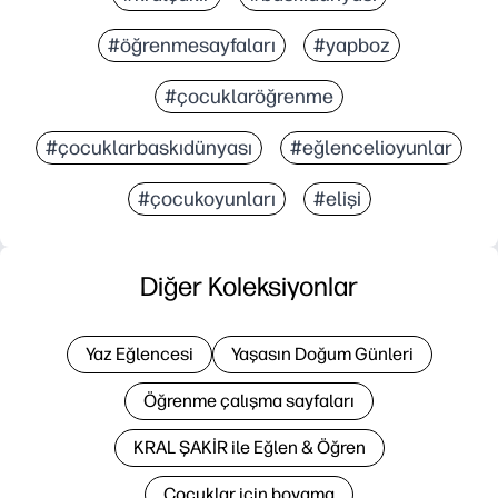
#öğrenmesayfaları
#yapboz
#çocuklaröğrenme
#çocuklarbaskıdünyası
#eğlencelioyunlar
#çocukoyunları
#elişi
Diğer Koleksiyonlar
Yaz Eğlencesi
Yaşasın Doğum Günleri
Öğrenme çalışma sayfaları
KRAL ŞAKİR ile Eğlen & Öğren
Çocuklar için boyama