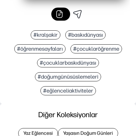
#kralşakir
#baskıdünyası
#öğrenmesayfaları
#çocuklaröğrenme
#çocuklarbaskıdünyası
#doğumgünüsüslemeleri
#eğlenceliaktiviteler
Diğer Koleksiyonlar
Yaz Eğlencesi
Yaşasın Doğum Günleri