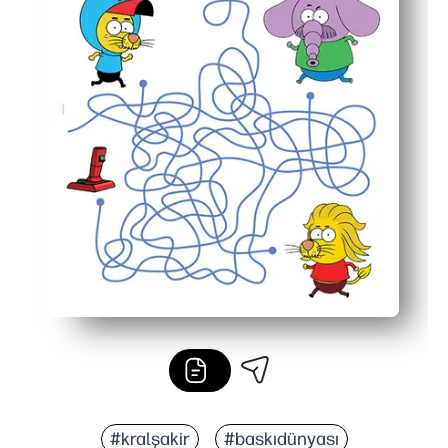
#kralşakir
#baskıdünyası