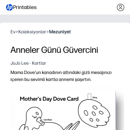
Printables
Ev
>
Koleksiyonlar
>
Mezuniyet
Anneler Günü Güvercini
JoJo Lee - Kartlar
Mama Dove'un kanadının altındaki gizli mesajınızı
içeren bu sevimli kartla annemi şaşırtın.
Neden işe yarıyor:
Yazdır ve git - sadece boya kalemi veya kalem ekleyin, ar
Etkileşimli sürpriz - çocuklar büyük bir açıklama için kana
Beceri geliştirme - makas pratiğini, el yazısını ve talima
Bütçeye uygun hatıra - siyah beyaz tasarım mürekkep tas