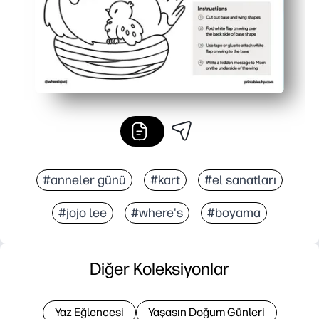
#anneler günü
#kart
#el sanatları
#jojo lee
#where's
#boyama
Diğer Koleksiyonlar
Yaz Eğlencesi
Yaşasın Doğum Günleri