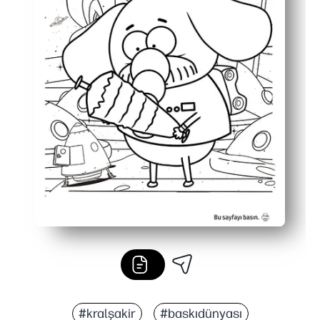
#kralşakir
#baskıdünyası