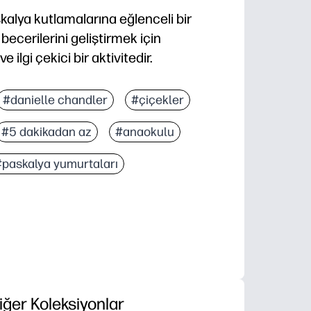
kalya kutlamalarına eğlenceli bir
cerilerini geliştirmek için
ilgi çekici bir aktivitedir.
p oynarsınız - hazırlık veya kesme gerekmez.
#danielle chandler
#çiçekler
mcılık oluşturur - çocuklar Paskalya simgelerini arar, 
#5 dakikadan az
#anaokulu
z, ekransız eğlence için evde, sınıfta veya hareket hal
mek kolaydır - zamanlayıcıları ayarlayın, toplamları h
#paskalya yumurtaları
iğer Koleksiyonlar