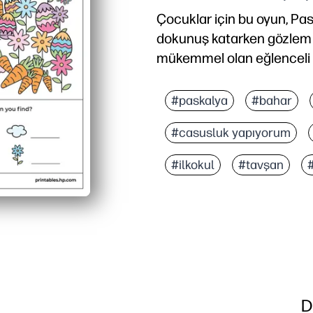
Çocuklar için bu oyun, Pas
dokunuş katarken gözlem be
mükemmel olan eğlenceli ve 
Neden işe yarıyor:
Dakikalar içinde yazdırı
#paskalya
#bahar
Odaklanma ve görsel ayrı
#casusluk yapıyorum
Her yerde çalışır - sessi
Yaşlara göre ölçeklendir
#ilkokul
#tavşan
D