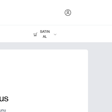
SATIN
AL
Mürekkep, Toner ve Kağıt
Yazıcılar
sus
yunu