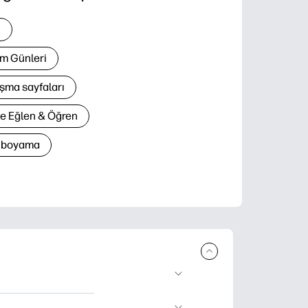
i
m Günleri
şma sayfaları
le Eğlen & Öğren
n boyama
lir ürün sunar.