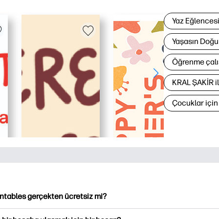
Yaz Eğlences
Yaşasın Doğu
Öğrenme çalı
KRAL ŞAKİR i
Çocuklar içi
intables gerçekten ücretsiz mi?
ntables, indirme ve indirme için 2,500'den fazla ücretsiz yazılabi