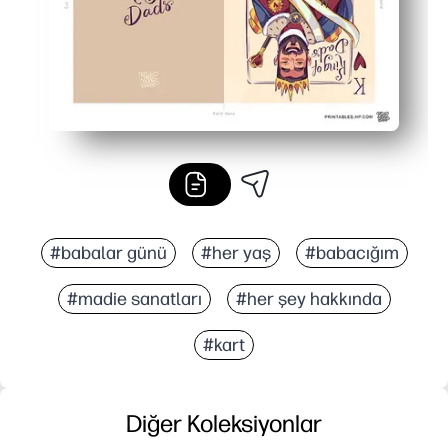
#babalar günü
#her yaş
#babacığım
#madie sanatları
#her şey hakkında
#kart
Diğer Koleksiyonlar