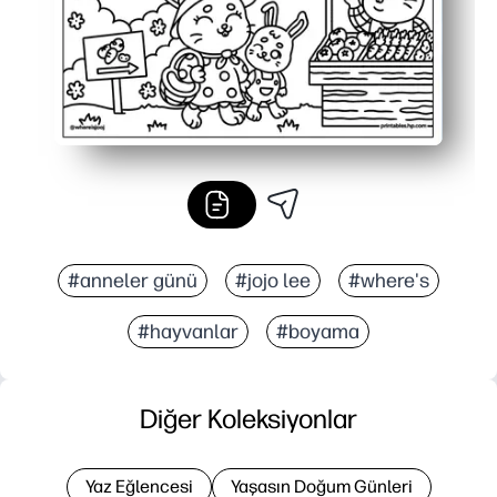
#anneler günü
#jojo lee
#where's
#hayvanlar
#boyama
Diğer Koleksiyonlar
Yaz Eğlencesi
Yaşasın Doğum Günleri