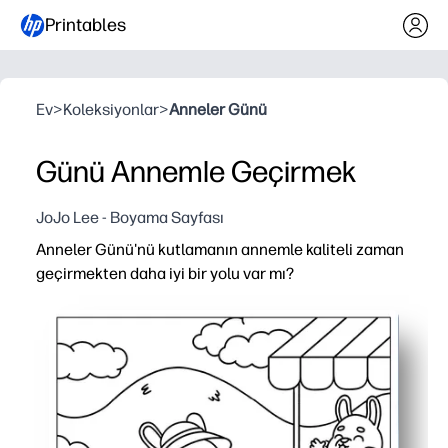
Printables
Ev
>
Koleksiyonlar
>
Anneler Günü
Günü Annemle Geçirmek
JoJo Lee - Boyama Sayfası
Anneler Günü'nü kutlamanın annemle kaliteli zaman
geçirmekten daha iyi bir yolu var mı?
Neden işe yarıyor:
Yazdır ve git boyama - birlikte rahat, ekransız zaman geç
Karışık yaşlar için eğlenceli - cesur çizgiler ve açık al
Bağlantı ve beceriler geliştirir - bağlanma ve ince motor
Hatıra hazır - tarihlendirin ve annem için tatlı bir anı o