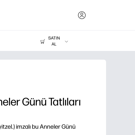
SATIN
AL
Mürekkep, Toner ve Kağıt
Yazıcılar
ler Günü Tatlıları
yayitzel.) imzalı bu Anneler Günü