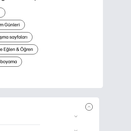
i
m Günleri
şma sayfaları
le Eğlen & Öğren
n boyama
lir ürün sunar.