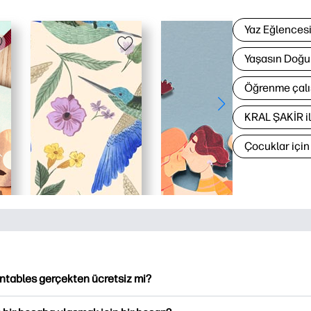
Yaz Eğlences
Yaşasın Doğu
Öğrenme çalı
KRAL ŞAKİR i
Çocuklar içi
intables gerçekten ücretsiz mi?
ntables, indirme ve indirme için 2,500'den fazla ücretsiz yazılabi