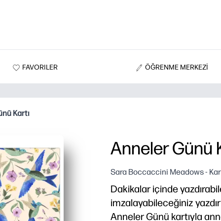
FAVORILER
ÖĞRENME MERKEZİ
nü Kartı
Anneler Günü K
Sara Boccaccini Meadows - Kar
Dakikalar içinde yazdırabil
imzalayabileceğiniz yazdırı
Anneler Günü kartıyla an