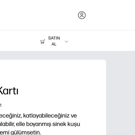
SATIN
AL
Mürekkep, Toner ve Kağıt
Yazıcılar
artı
t
eceğiniz, katlayabileceğiniz ve
labilir, elle boyanmış sinek kuşu
nemi gülümsetin.