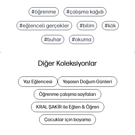
#öğrenme
#çalışma kağıdı
#eğlenceli gerçekler
#bilim
#kök
#buhar
#okuma
Diğer Koleksiyonlar
Yaz Eğlencesi
Yaşasın Doğum Günleri
Öğrenme çalışma sayfaları
KRAL ŞAKİR ile Eğlen & Öğren
Çocuklar için boyama