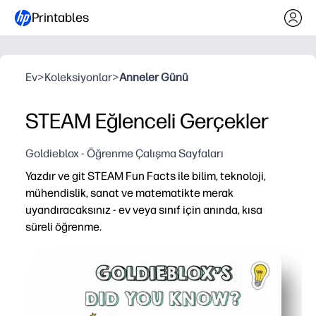
Printables
Ev
>
Koleksiyonlar
>
Anneler Günü
STEAM Eğlenceli Gerçekler
Goldieblox - Öğrenme Çalışma Sayfaları
Yazdır ve git STEAM Fun Facts ile bilim, teknoloji,
mühendislik, sanat ve matematikte merak
uyandıracaksınız - ev veya sınıf için anında, kısa
süreli öğrenme.
Neden işe yarıyor:
Sıfır hazırlık - indirin, yazdırın ve ısınma, merkez veya e
Yüksek ilgi çekici gerçekler okuyucuları birbirine bağlar 
Esnek kullanım - panolarda yayınlayın, klasörlere ekleyi