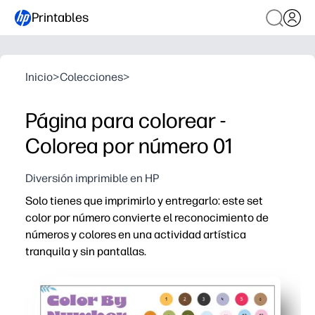
Printables
Inicio
>
Colecciones
>
Página para colorear -
Colorea por número 01
Diversión imprimible en HP
Solo tienes que imprimirlo y entregarlo: este set
color por número convierte el reconocimiento de
números y colores en una actividad artística
tranquila y sin pantallas.
Por qué funciona:
sin preparación: imprima una página y vaya a trabajar p
Desarrolla habilidades clave: reconocimiento de númer