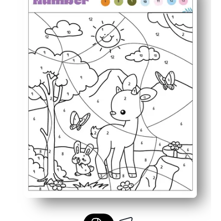
Apto para la motricidad fina: colorear dentro de las for
Revelación motivadora: los niños se mantienen comprom