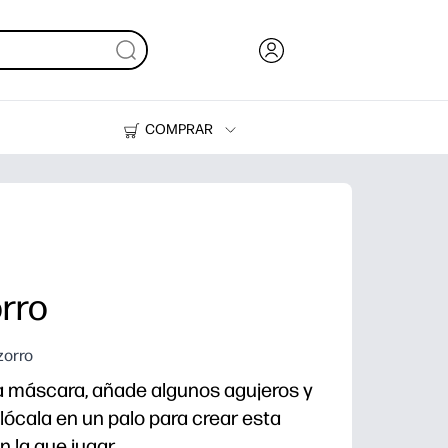
COMPRAR
Tinta y Tóner
Impresoras
rro
zorro
 máscara, añade algunos agujeros y
lócala en un palo para crear esta
 la que jugar.