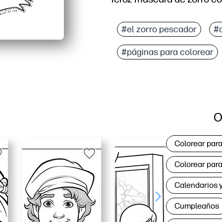
Por qué funciona:
Diversión sin necesidad
#el zorro pescador
#c
.
#páginas para colorear
Despierta la imaginación
Flexible de usar: se pue
Manualidad rápida y ord
O
Colorear para
Colorear para
Calendarios y
Cumpleaños