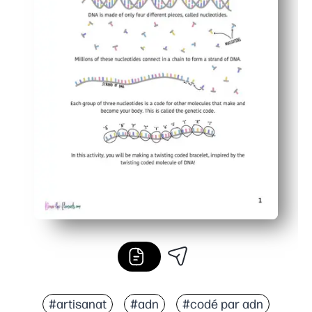
#artisanat
#adn
#codé par adn