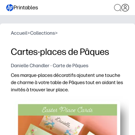
Printables
Accueil
>
Collections
>
Cartes-places de Pâques
Danielle Chandler - Carte de Pâques
Ces marque-places décoratifs ajoutent une touche
de charme à votre table de Pâques tout en aidant les
invités à trouver leur place.
Pourquoi ça marche :
Vous pouvez imprimer et emporter : il vous suffit de cou
Vous pouvez personnaliser chaque carte avec des noms
Vous pouvez vous asseoir sans stress, sans devoir vous
Vous imprimez facilement à la maison : des couleurs net