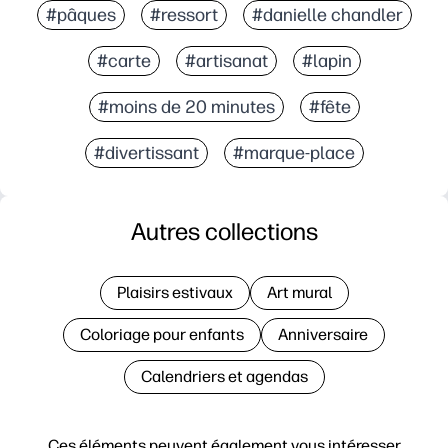
#pâques
#ressort
#danielle chandler
#carte
#artisanat
#lapin
#moins de 20 minutes
#fête
#divertissant
#marque-place
Autres collections
Plaisirs estivaux
Art mural
Coloriage pour enfants
Anniversaire
Calendriers et agendas
Ces éléments peuvent également vous intéresser