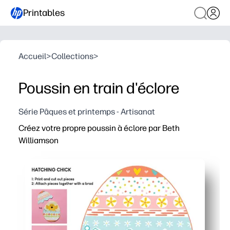
Printables
Accueil
>
Collections
>
Poussin en train d'éclore
Série Pâques et printemps - Artisanat
Créez votre propre poussin à éclore par Beth
Williamson
Pourquoi ça marche :
Il vous suffit d'imprimer, de colorier et de découper, san
Vous obtenez un thème printanier pratique qui suscite la
Vous développez votre motricité fine et vous suivez les 
Vous pouvez l'utiliser en classe, à la maison ou pour les l