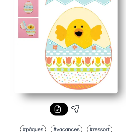
#pâques
#vacances
#ressort