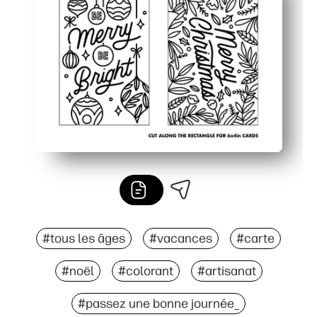
Polyvalent : à utiliser comme carte de vœux, décoratio
Créez-en autant que vous le souhaitez : des designs co
#tous les âges
#vacances
#carte
#noël
#colorant
#artisanat
#passez une bonne journée_