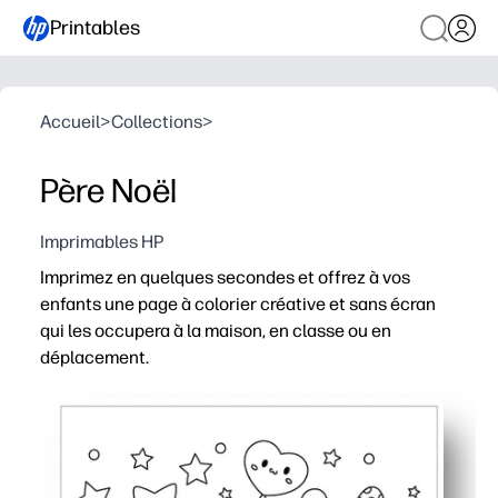
Printables
Accueil
>
Collections
>
Père Noël
Imprimables HP
Imprimez en quelques secondes et offrez à vos
enfants une page à colorier créative et sans écran
qui les occupera à la maison, en classe ou en
déplacement.
Pourquoi ça marche :
Aucune préparation, il suffit d'imprimer et de colorier 
Des contours simples et audacieux aident tous les âges 
Développe la motricité fine, la reconnaissance des coul