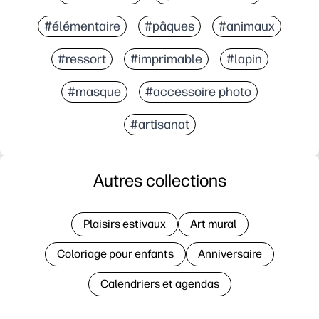
#élémentaire
#pâques
#animaux
#ressort
#imprimable
#lapin
#masque
#accessoire photo
#artisanat
Autres collections
Plaisirs estivaux
Art mural
Coloriage pour enfants
Anniversaire
Calendriers et agendas