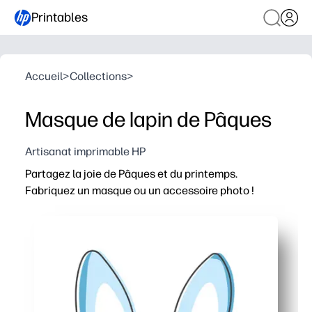
Printables
Accueil
>
Collections
>
Masque de lapin de Pâques
Artisanat imprimable HP
Partagez la joie de Pâques et du printemps.
Fabriquez un masque ou un accessoire photo !
Pourquoi ça marche :
Imprimez, découpez et jouez en quelques minutes, sans 
Utilisez-le comme masque portable ou accessoire de photo
Dimensionné pour une impression facile sur du papier à 
Stimule le jeu imaginatif et la joie saisonnière, parfait po