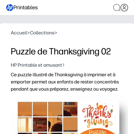
Printables
Accueil
>
Collections
>
Puzzle de Thanksgiving 02
HP Printable et amusant !
Ce puzzle illustré de Thanksgiving à imprimer et à
emporter permet aux enfants de rester concentrés
pendant que vous préparez, enseignez ou voyagez.
Pourquoi ça marche :
Pratique sans préparation : il suffit de le télécharger e
Engagement élevé : une scène familiale chaleureuse de 
Polyvalent pour la maison ou la classe, idéal pour les p
Option réutilisable : plastifiez ou insérez un protège-p