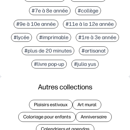
#7e à 8e année
#collège
#9e à 10e année
#11e à la 12e année
#lycée
#imprimable
#1re à 3e année
#plus de 20 minutes
#artisanat
#livre pop-up
#julia yus
Autres collections
Plaisirs estivaux
Art mural
Coloriage pour enfants
Anniversaire
Calendriers et agendas