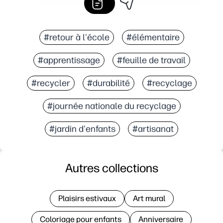
#retour à l'école
#élémentaire
#apprentissage
#feuille de travail
#recycler
#durabilité
#recyclage
#journée nationale du recyclage
#jardin d'enfants
#artisanat
Autres collections
Plaisirs estivaux
Art mural
Coloriage pour enfants
Anniversaire