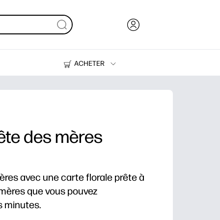
ACHETER
Encre, toner et papier
Imprimantes
fête des mères
mères avec une carte florale prête à
s mères que vous pouvez
s minutes.