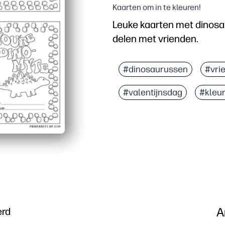
Kaarten om in te kleuren!
Leuke kaarten met dinosa
delen met vrienden.
Waarom het werkt:
Je krijgt een activiteit
#dinosaurussen
#vri
Kinderen blijven gelukki
#valentijnsdag
#kleur
Je kunt ze thuis of op s
Je bouwt sociale vaardi
A
erd