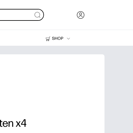
SHOP
Inkt en toner
Printers
ten x4