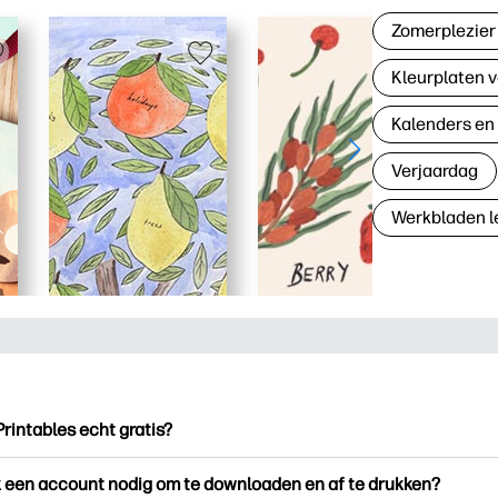
Zomerplezier
Kleurplaten v
Kalenders en
Verjaardag
Werkbladen l
Printables echt gratis?
ntables biedt meer dan 2.500 gratis printables om te downloade
k een account nodig om te downloaden en af te drukken?
en. Ontdek populaire kleurplaten, leuke leerwerkbladen, knutse