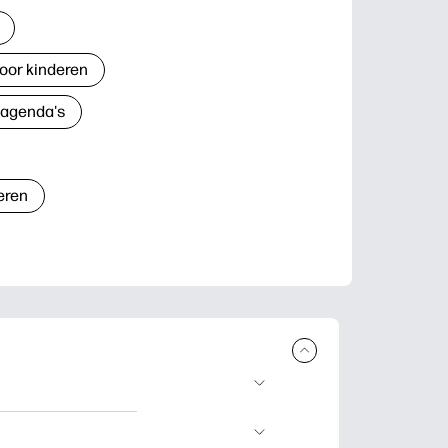
oor kinderen
 agenda's
eren
n en uit te
lwerkjes en kaarten