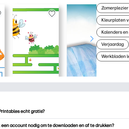
Zomerplezier
Kleurplaten v
Kalenders en
Verjaardag
Werkbladen l
Printables echt gratis?
ntables biedt meer dan 2.500 gratis printables om te downloade
k een account nodig om te downloaden en af te drukken?
en. Ontdek populaire kleurplaten, leuke leerwerkbladen, knutse