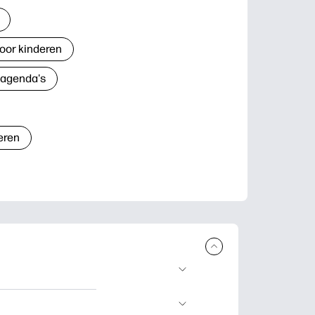
oor kinderen
 agenda's
eren
n en uit te
lwerkjes en kaarten