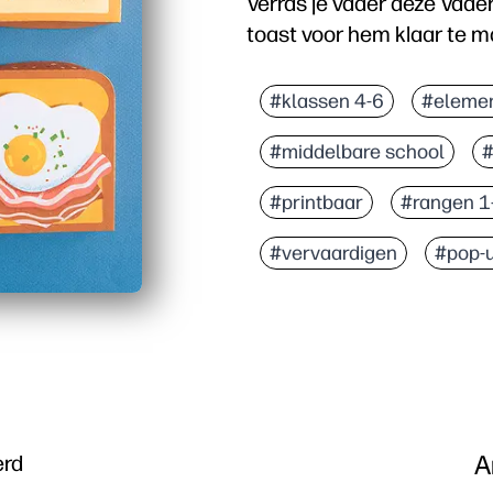
Verras je vader deze Vade
toast voor hem klaar te ma
#klassen 4-6
#elemen
#middelbare school
#
#printbaar
#rangen 1
#vervaardigen
#pop-
A
erd