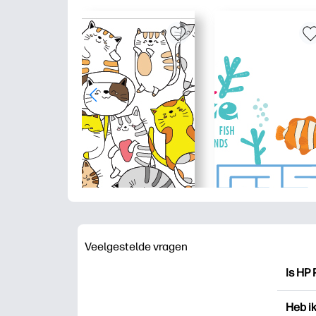
Veelgestelde vragen
Is HP 
HP Pri
Heb i
drukk