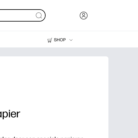
SHOP
Inkt en toner
Printers
apier
n