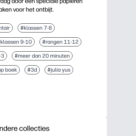
rdag door een speciale papieren
ken voor het ontbijt.
tair
#klassen 7-8
klassen 9-10
#rangen 11-12
-3
#meer dan 20 minuten
up boek
#3d
#julia yus
ndere collecties