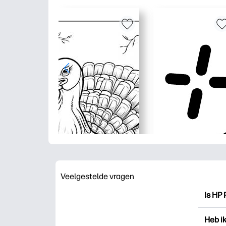
Veelgestelde vragen
Is HP 
HP Pri
Heb i
drukk