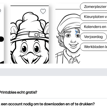
Zomerplezier
Kleurplaten v
Kalenders en
Verjaardag
Werkbladen l
Printables echt gratis?
ntables biedt meer dan 2.500 gratis printables om te downloade
k een account nodig om te downloaden en af te drukken?
en. Ontdek populaire kleurplaten, leuke leerwerkbladen, knutse