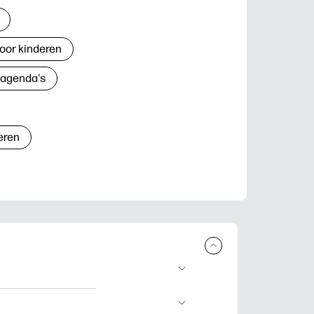
oor kinderen
 agenda's
eren
n en uit te
lwerkjes en kaarten