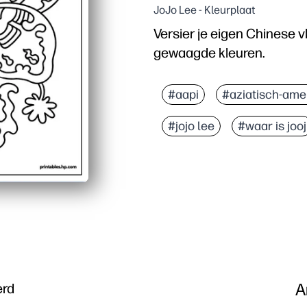
JoJo Lee - Kleurplaat
Versier je eigen Chinese v
gewaagde kleuren.
Waarom het werkt:
Print-and-Go kleurplaat 
#aapi
#aziatisch-ame
Houdt kinderen betrokke
#jojo lee
#waar is jooj
Opent een kort overzich
Flexibel gebruik: activi
A
erd