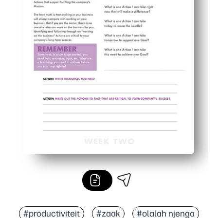
#productiviteit
#zaak
#olalah njenga