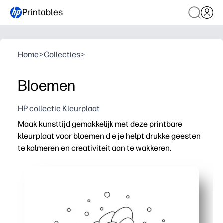
Printables
Home
>
Collecties
>
Bloemen
HP collectie Kleurplaat
Maak kunsttijd gemakkelijk met deze printbare
kleurplaat voor bloemen die je helpt drukke geesten
te kalmeren en creativiteit aan te wakkeren.
Waarom het werkt:
Geen voorbereiding, inktvriendelijk - gewoon thuis, in d
Versterkt de fijne motoriek en de potloodgrip terwijl kind
Bevordert de focus en opmerkzaamheid - perfect voor h
Veelzijdige resultaten: op prikborden weergeven, in een