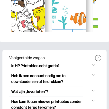
Veelgestelde vragen
Is HP Printables echt gratis?
HP Printables biedt meer dan 2.500
Heb ik een account nodig om te
gratis printables om te downloaden en
downloaden en af te drukken?
uit te drukken. Ontdek populaire
Je kunt ontdekken en printen zonder een
kleurplaten, leuke leerwerkbladen,
Wat zijn „favorieten”?
account aan te maken. Maar als u zich
knutselwerkjes en kaarten voor speciale
Favorieten is je persoonlijke voorraad
aanmeldt, kunt u uw favoriete printables
Hoe kom ik aan nieuwe printables zonder
gelegenheden, planners, kalenders en
favoriete printables. Als u een bepaald
opslaan en deze gemakkelijk
constant terug te komen?
meer.