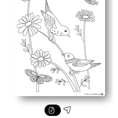
Veelzijdig te gebruiken: klaslokalen, pakketjes om mee n