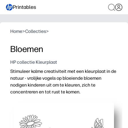
Printables
Home
>
Collecties
>
Bloemen
HP collectie Kleurplaat
Stimuleer kalme creativiteit met een kleurplaat in de
natuur - vrolijke vogels op bloeiende bloemen
nodigen kinderen uit om te kleuren, zich te
concentreren en tot rust te komen.
Waarom het werkt:
Eenvoudig printen en onderweg: geen voorbereiding vo
Zorgt voor fijne motoriek, hand-oogcoördinatie en aan
Stimuleert kleurkeuzes en gesprekken over de natuur -