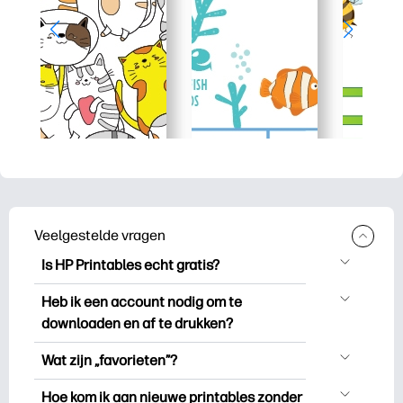
Veelgestelde vragen
Is HP Printables echt gratis?
HP Printables biedt meer dan 2.500
Heb ik een account nodig om te
gratis printables om te downloaden en
downloaden en af te drukken?
uit te drukken. Ontdek populaire
Je kunt ontdekken en printen zonder een
kleurplaten, leuke leerwerkbladen,
Wat zijn „favorieten”?
account aan te maken. Maar als u zich
knutselwerkjes en kaarten voor speciale
Favorieten is je persoonlijke voorraad
aanmeldt, kunt u uw favoriete printables
Hoe kom ik aan nieuwe printables zonder
gelegenheden, planners, kalenders en