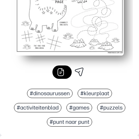
Perfect overal - te gebruiken voor vroege afrondinge
#dinosaurussen
#kleurplaat
#activiteitenblad
#games
#puzzels
#punt naar punt