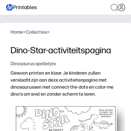
Printables
Home
>
Collecties
>
Dino-Star-activiteitspagina
Dinosaurus spelletjes
Gewoon printen en klaar. Je kinderen zullen
verslaafd zijn aan deze activiteitenpagina met
dinosaurussen met connect-the-dots en color-me
dino's om snel en zonder scherm te leren.
Waarom het werkt:
Afdrukbaar zonder voorbereiding: voeg gewoon kleurpotl
Snuipt vaardigheden binnen - oefen de nummervolgorde
Houdt kinderen betrokken - dinosaurussen zijn meteen ee