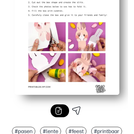
#pasen
#lente
#feest
#printbaar