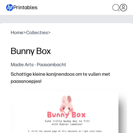
Printables
Home
>
Collecties
>
Bunny Box
Madie Arts - Paasambacht
Schattige kleine konijnendoos om te vullen met
paassnoepjes!
Waarom het werkt:
Printen, knippen en vouwen - je monteert het in enkele
Maakt kinderen enthousiast voor Pasen terwijl ze hun kn
Perfect voor cadeautjes in de klas, het zoeken naar ei
Stevig op karton: je kunt er kleine snoepjes, snuisterije