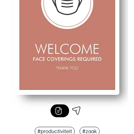
#productiviteit
#zaak