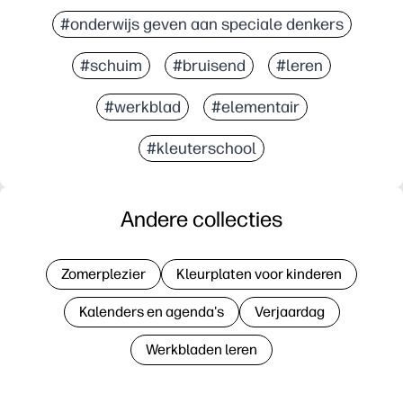
#onderwijs geven aan speciale denkers
#schuim
#bruisend
#leren
#werkblad
#elementair
#kleuterschool
Andere collecties
Zomerplezier
Kleurplaten voor kinderen
Kalenders en agenda's
Verjaardag
Werkbladen leren