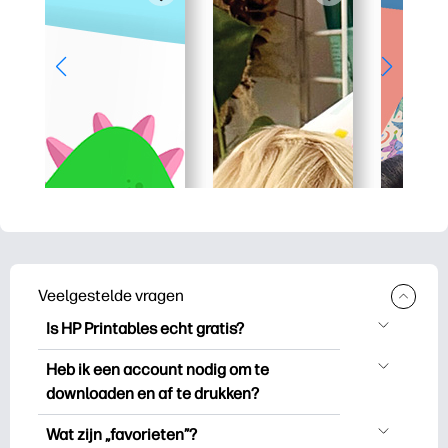
Veelgestelde vragen
Is HP Printables echt gratis?
HP Printables biedt meer dan 2.500
Heb ik een account nodig om te
gratis printables om te downloaden en
downloaden en af te drukken?
uit te drukken. Ontdek populaire
Je kunt ontdekken en printen zonder een
kleurplaten, leuke leerwerkbladen,
Wat zijn „favorieten”?