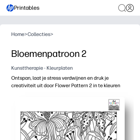
Printables
Home
>
Collecties
>
Bloemenpatroon 2
Kunsttherapie - Kleurplaten
Ontspan, laat je stress verdwijnen en druk je
creativiteit uit door Flower Pattern 2 in te kleuren
Waarom het werkt:
Geen voorbereiding: gewoon printen en kleuren voor onmi
Het ingewikkelde bloemenpatroon stimuleert focus, mindf
Ontwikkelt fijne motoriek en kleurplanningsvaardighed
Herdruk indien nodig - perfect voor vroege afwerkers, 