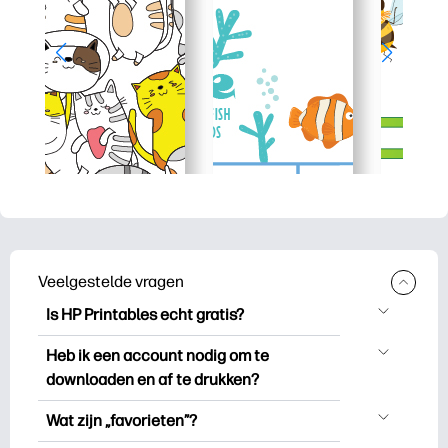
Veelgestelde vragen
Is HP Printables echt gratis?
HP Printables biedt meer dan 2.500
Heb ik een account nodig om te
gratis printables om te downloaden en
downloaden en af te drukken?
uit te drukken. Ontdek populaire
Je kunt ontdekken en printen zonder een
kleurplaten, leuke leerwerkbladen,
Wat zijn „favorieten”?
account aan te maken. Maar als u zich
knutselwerkjes en kaarten voor speciale